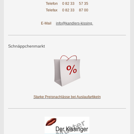
Telefon
0 82 33
57 35
Telefax
0 82 33
87 00
E-Mail
info@kandlers-kissing.
Schnäppchenmarkt
Starke Preisnachlässe bei Auslaufartikeln