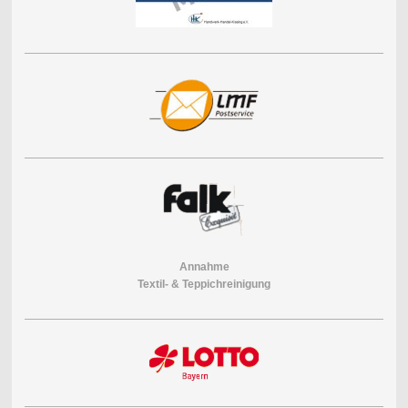
Annahme
Textil- & Teppichreinigung