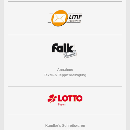
Annahme
Textil- & Teppichreinigung
Kandler's Schreibwaren