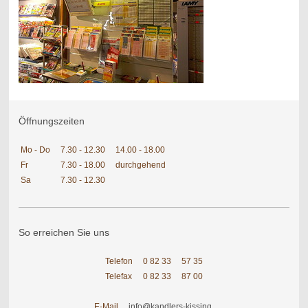
Öffnungszeiten
Mo - Do
7.30 - 12.30
14.00 - 18.00
Fr
7.30 - 18.00
durchgehend
Sa
7.30 - 12.30
So erreichen Sie uns
Telefon
0 82 33
57 35
Telefax
0 82 33
87 00
E-Mail
info@kandlers-kissing.