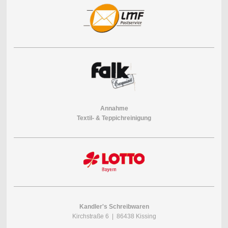
Annahme
Textil- & Teppichreinigung
Kandler's Schreibwaren
Kirchstraße 6 | 86438 Kissing