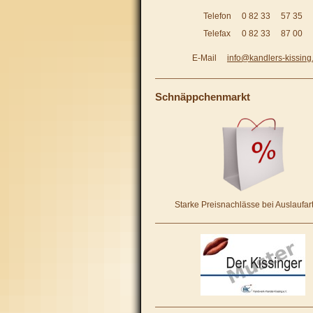
Telefon
0 82 33
57 35
Telefax
0 82 33
87 00
E-Mail
info@kandlers-kissing
Schnäppchenmarkt
Starke Preisnachlässe bei Auslaufart